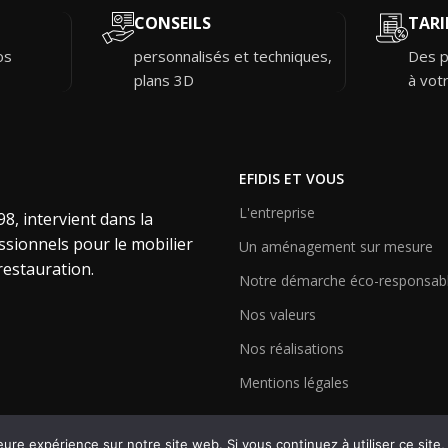
CONSEILS
TARI
os
personnalisés et techniques,
Des p
plans 3D
à vot
EFIDIS ET VOUS
L'entreprise
8, intervient dans la
ssionnels pour le mobilier
Un aménagement sur mesure
 restauration.
Notre démarche éco-responsab
Nos valeurs
Nos réalisations
Mentions légales
eure expérience sur notre site web. Si vous continuez à utiliser ce sit