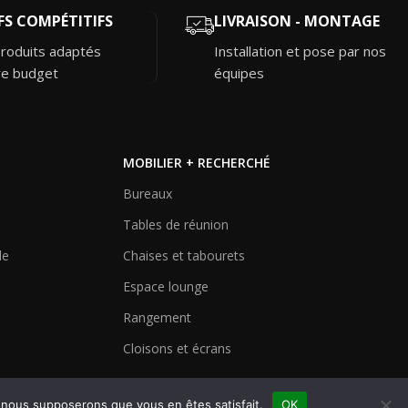
FS COMPÉTITIFS
LIVRAISON - MONTAGE
roduits adaptés
Installation et pose par nos
re budget
équipes
MOBILIER + RECHERCHÉ
Bureaux
Tables de réunion
le
Chaises et tabourets
Espace lounge
Rangement
Cloisons et écrans
e, nous supposerons que vous en êtes satisfait.
OK