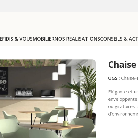
EFIDIS & VOUS
MOBILIER
NOS REALISATIONS
CONSEILS & AC
Chaises et tabourets
Chaise Loria
Chaise
UGS :
Chaise-
Elégante et u
enveloppante 
ou giratoires 
d’environnemen