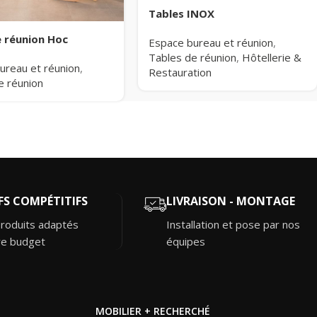
Tables INOX
e réunion Hoc
Espace bureau et réunion
,
Tables de réunion
,
Hôtellerie &
ureau et réunion
,
Restauration
e réunion
FS COMPÉTITIFS
LIVRAISON - MONTAGE
roduits adaptés
Installation et pose par nos
re budget
équipes
MOBILIER + RECHERCHÉ