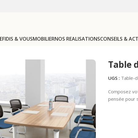
EFIDIS & VOUS
MOBILIER
NOS REALISATIONS
CONSEILS & AC
ureau et réunion
Tables de réunion
Table de réunion Tim+
Table 
UGS :
Table-d
Composez votr
pensée pour s