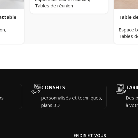
Tables de réunion
attable
Table d
ion
,
Espace b
Tables d
CONSEILS
TARI
os
personnalisés et techniques,
Des p
plans 3D
à vot
EFIDIS ET VOUS